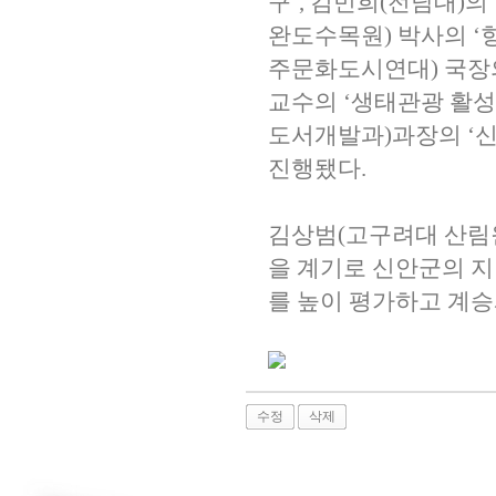
구
’,
김민희
(
전남대
)
의
완도수목원
)
박사의
‘
주문화도시연대
)
국장
교수의
‘
생태관광 활성
도서개발과
)
과장의
‘
신
진행됐다
.
김상범
(
고구려대 산림
을 계기로 신안군의 지
를 높이 평가하고 계
수정
삭제