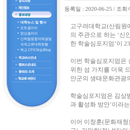
등록일 : 2020-06-25 / 조회수
대학뉴스 및 행사
고구려대학교
(
산림원
포토갤러리
영상갤러리
의 주관으로 하는
‘
신안
산학협동협약체결및
한 학술심포지엄
’
이
2
국제교류대학현황
학교 CF/CM송/Blog
이번 학술심포지엄은 
위한 섬 가치를 더욱 
안군의 생태문화관광의
학술심포지엄은 김상
과 활성화 방안
’
이라는
이어 이창훈
(
문화재청