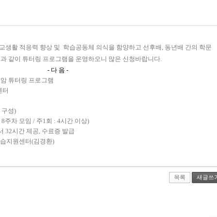
교생활 적응력 향상 및
학습공동체 의식을 함양하고 선후배
,
동년배 간의 학문
과 같이 튜터링 프로그램을 운영하오니 많은 신청바랍니다.
- 다 음 -
복암 튜터링 프로그램
센터
 구성
)
총
8
주차 모임
/
주
1
회
: 4
시간 이상
)
서
32
시간 제공
,
수료증 발급
습지원센터
(
김경환
)
목록
새글쓰