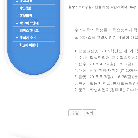
첨부 : 튜터링참가신청서 및 학습계획서1.hwp
우리대학 재학생들의 학습능력과 학
적 유대감을 고양시키기 위하여 다음
1. 프로그램명
: 2015
학년도 제
1
기 
2.
주관
:
학생취업처
,
교수학습지원
3.
접수
: 2015. 4. 27(
월
)
∼
5. 1(
금
)
4.
대상
:
전체 학과 재학생
(
총
10
개팀
5.
활동
: 2015. 5. 3(
월
)
∼
6. 26(
금
)(
6.
특전
:
활동비 지급
,
봉사활동확인
7.
문의
:
학생취업처
(
김태호
),
교수학
수정
삭제