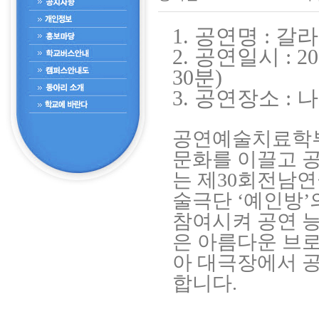
1. 공연명 : 갈
2. 공연일시 : 20
30분)
3. 공연장소 
공연예술치료학부
문화를 이끌고 공
는 제30회전남연
술극단 ‘예인방
참여시켜 공연 능
은 아름다운 브
아 대극장에서 
합니다.