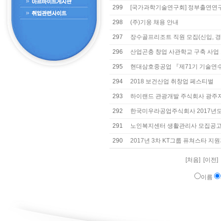
299
[국가과학기술연구회] 정부출연연구
298
(주)기웅 채용 안내
297
장수골프리조트 직원 모집(신입, 경
296
산업곤충 창업 사관학교 구축 사업
295
현대삼호중공업 『제71기 기술연
294
2018 보건산업 취창업 페스티벌
293
하이랜드 관광개발 주식회사 광주
292
한국미우라공업주식회사 2017년도
291
노인복지센터 생활관리사 모집공
290
2017년 3차 KT그룹 퓨쳐스타 지
[처음] [이전]
이름