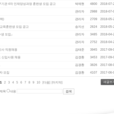
기관 4차 인재양성과정 훈련생 모집 공고
박제현
4800
2018-07-
관리자
2988
2018-07-
력)
관리자
2709
2018-05-
 교육훈련생 모집 공고
송지선
2624
2018-05-
수생 모집』
관리자
3485
2018-04-
관리자
2752
2018-04-
지사 직원채용
김태준
3945
2017-09-
 신입사원 채용
김경환
3453
2017-09-
고
김경환
3826
2017-08-
원자 모집
김경환
4107
2017-06-
새글쓰
1
2
3
4
5
6
7
8
9
10
[다음]
[마지막]
제목
내용